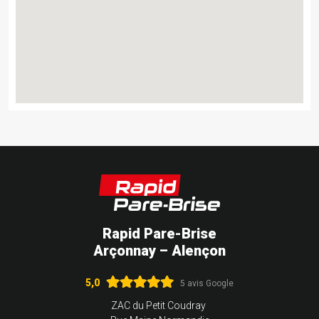
Rapid Pare-Brise
Arçonnay – Alençon
5,0
5 avis Google
ZAC du Petit Coudray